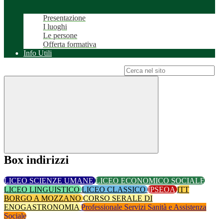
Presentazione
I luoghi
Le persone
Offerta formativa
Info Utili
Campo di ricerca per le pagine del sito
Box indirizzi
LICEO SCIENZE UMANE
LICEO ECONOMICO SOCIALE
LICEO LINGUISTICO
LICEO CLASSICO
IPSEOA
ITT
BORGO A MOZZANO
CORSO SERALE DI
ENOGASTRONOMIA
Professionale Servizi Sanità e Assistenza
Sociale