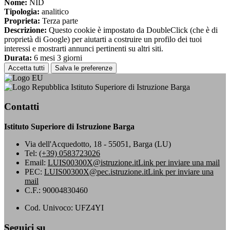
Nome:
NID
Tipologia:
analitico
Proprieta:
Terza parte
Descrizione:
Questo cookie è impostato da DoubleClick (che è di
proprietà di Google) per aiutarti a costruire un profilo dei tuoi
interessi e mostrarti annunci pertinenti su altri siti.
Durata:
6 mesi 3 giorni
Accetta tutti
Salva le preferenze
Istituto Superiore di Istruzione Barga
Contatti
Istituto Superiore di Istruzione Barga
Via dell'Acquedotto, 18 - 55051, Barga (LU)
Tel:
(+39) 0583723026
Email:
LUIS00300X@istruzione.it
Link per inviare una mail
PEC:
LUIS00300X@pec.istruzione.it
Link per inviare una
mail
C.F.: 90004830460
Cod. Univoco: UFZ4YI
Seguici su