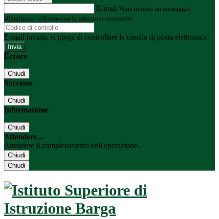
E-mail
Verrà inviato un messaggio
all'indirizzo indicato con le istruzioni necessarie.
E-mail inviata, si prega di controllare la casella di posta elettronica!
Errore
Chiudi
Successo
Chiudi
Informazione
Chiudi
Attendere...
Attendere il completamento dell'operazione...
Chiudi
Chiudi