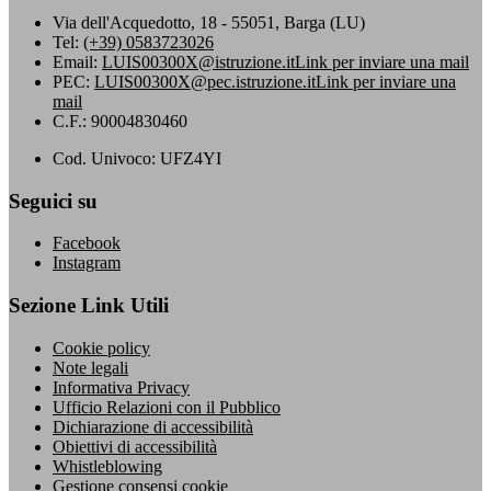
Via dell'Acquedotto, 18 - 55051, Barga (LU)
Tel:
(+39) 0583723026
Email:
LUIS00300X@istruzione.it
Link per inviare una mail
PEC:
LUIS00300X@pec.istruzione.it
Link per inviare una
mail
C.F.: 90004830460
Cod. Univoco: UFZ4YI
Seguici su
Facebook
Instagram
Sezione Link Utili
Cookie policy
Note legali
Informativa Privacy
Ufficio Relazioni con il Pubblico
Dichiarazione di accessibilità
Obiettivi di accessibilità
Whistleblowing
Gestione consensi cookie