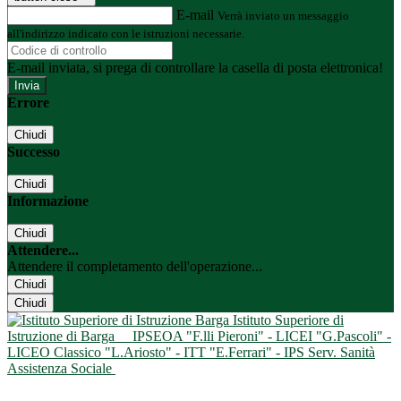
E-mail
Verrà inviato un messaggio
all'indirizzo indicato con le istruzioni necessarie.
E-mail inviata, si prega di controllare la casella di posta elettronica!
Errore
Chiudi
Successo
Chiudi
Informazione
Chiudi
Attendere...
Attendere il completamento dell'operazione...
Chiudi
Chiudi
Istituto Superiore di
Istruzione di Barga
IPSEOA "F.lli Pieroni" - LICEI "G.Pascoli" -
LICEO Classico "L.Ariosto" - ITT "E.Ferrari" - IPS Serv. Sanità
Assistenza Sociale