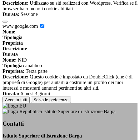
Descrizione:
Utilizzato su siti realizzati con Wordpress. Verifica se il
browser ha o meno i cookie abilitati
Durata:
Sessione
www.google.com
Nome
Tipologia
Proprieta
Descrizione
Durata
Nome:
NID
Tipologia:
analitico
Proprieta:
Terza parte
Descrizione:
Questo cookie è impostato da DoubleClick (che è di
proprietà di Google) per aiutarti a costruire un profilo dei tuoi
interessi e mostrarti annunci pertinenti su altri siti.
Durata:
6 mesi 3 giorni
Accetta tutti
Salva le preferenze
Istituto Superiore di Istruzione Barga
Contatti
Istituto Superiore di Istruzione Barga