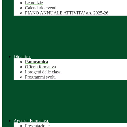
Le notizie
Calendario eventi
PIANO ANNUALE ATTIVITA' a.s. 2025-26
Didattica
Panoramica
Offerta formativa
I progetti delle classi
Programmi svolti
Agenzia Formativa
Presentazione