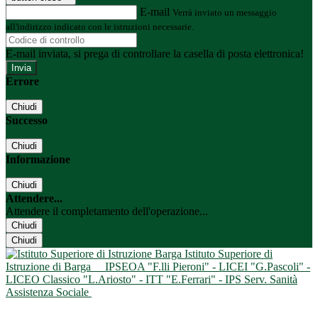
E-mail
Verrà inviato un messaggio
all'indirizzo indicato con le istruzioni necessarie.
E-mail inviata, si prega di controllare la casella di posta elettronica!
Errore
Chiudi
Successo
Chiudi
Informazione
Chiudi
Attendere...
Attendere il completamento dell'operazione...
Chiudi
Chiudi
Istituto Superiore di
Istruzione di Barga
IPSEOA "F.lli Pieroni" - LICEI "G.Pascoli" -
LICEO Classico "L.Ariosto" - ITT "E.Ferrari" - IPS Serv. Sanità
Assistenza Sociale