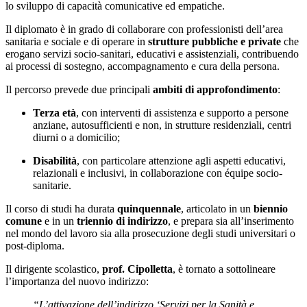
lo sviluppo di capacità comunicative ed empatiche.
Il diplomato è in grado di collaborare con professionisti dell’area
sanitaria e sociale e di operare in
strutture pubbliche e private
che
erogano servizi socio-sanitari, educativi e assistenziali, contribuendo
ai processi di sostegno, accompagnamento e cura della persona.
Il percorso prevede due principali
ambiti di approfondimento
:
Terza età
, con interventi di assistenza e supporto a persone
anziane, autosufficienti e non, in strutture residenziali, centri
diurni o a domicilio;
Disabilità
, con particolare attenzione agli aspetti educativi,
relazionali e inclusivi, in collaborazione con équipe socio-
sanitarie.
Il corso di studi ha durata
quinquennale
, articolato in un
biennio
comune
e in un
triennio di indirizzo
, e prepara sia all’inserimento
nel mondo del lavoro sia alla prosecuzione degli studi universitari o
post-diploma.
Il dirigente scolastico,
prof. Cipolletta
, è tornato a sottolineare
l’importanza del nuovo indirizzo:
“L’attivazione dell’indirizzo ‘Servizi per la Sanità e