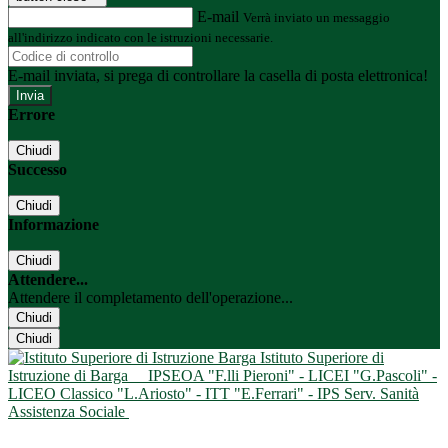
E-mail
Verrà inviato un messaggio
all'indirizzo indicato con le istruzioni necessarie.
E-mail inviata, si prega di controllare la casella di posta elettronica!
Errore
Chiudi
Successo
Chiudi
Informazione
Chiudi
Attendere...
Attendere il completamento dell'operazione...
Chiudi
Chiudi
Istituto Superiore di
Istruzione di Barga
IPSEOA "F.lli Pieroni" - LICEI "G.Pascoli" -
LICEO Classico "L.Ariosto" - ITT "E.Ferrari" - IPS Serv. Sanità
Assistenza Sociale