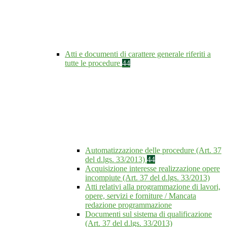
Atti e documenti di carattere generale riferiti a
tutte le procedure
44
Automatizzazione delle procedure (Art. 37
del d.lgs. 33/2013)
44
Acquisizione interesse realizzazione opere
incompiute (Art. 37 del d.lgs. 33/2013)
Atti relativi alla programmazione di lavori,
opere, servizi e forniture / Mancata
redazione programmazione
Documenti sul sistema di qualificazione
(Art. 37 del d.lgs. 33/2013)