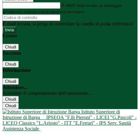
E-mail
Verrà inviato un messaggio
all'indirizzo indicato con le istruzioni necessarie.
E-mail inviata, si prega di controllare la casella di posta elettronica!
Errore
Chiudi
Successo
Chiudi
Informazione
Chiudi
Attendere...
Attendere il completamento dell'operazione...
Chiudi
Chiudi
Istituto Superiore di
Istruzione di Barga
IPSEOA "F.lli Pieroni" - LICEI "G.Pascoli" -
LICEO Classico "L.Ariosto" - ITT "E.Ferrari" - IPS Serv. Sanità
Assistenza Sociale