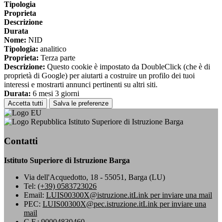
Tipologia
Proprieta
Descrizione
Durata
Nome:
NID
Tipologia:
analitico
Proprieta:
Terza parte
Descrizione:
Questo cookie è impostato da DoubleClick (che è di
proprietà di Google) per aiutarti a costruire un profilo dei tuoi
interessi e mostrarti annunci pertinenti su altri siti.
Durata:
6 mesi 3 giorni
Accetta tutti
Salva le preferenze
Istituto Superiore di Istruzione Barga
Contatti
Istituto Superiore di Istruzione Barga
Via dell'Acquedotto, 18 - 55051, Barga (LU)
Tel:
(+39) 0583723026
Email:
LUIS00300X@istruzione.it
Link per inviare una mail
PEC:
LUIS00300X@pec.istruzione.it
Link per inviare una
mail
C.F.: 90004830460