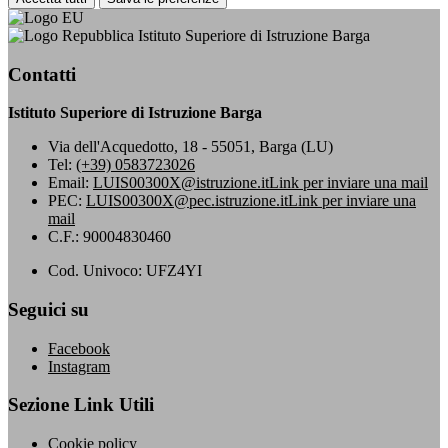
Istituto Superiore di Istruzione Barga
Contatti
Istituto Superiore di Istruzione Barga
Via dell'Acquedotto, 18 - 55051, Barga (LU)
Tel:
(+39) 0583723026
Email:
LUIS00300X@istruzione.it
Link per inviare una mail
PEC:
LUIS00300X@pec.istruzione.it
Link per inviare una
mail
C.F.: 90004830460
Cod. Univoco: UFZ4YI
Seguici su
Facebook
Instagram
Sezione Link Utili
Cookie policy