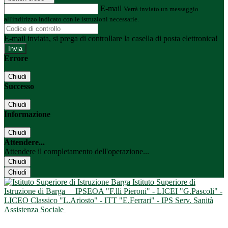
E-mail
Verrà inviato un messaggio
all'indirizzo indicato con le istruzioni necessarie.
E-mail inviata, si prega di controllare la casella di posta elettronica!
Errore
Chiudi
Successo
Chiudi
Informazione
Chiudi
Attendere...
Attendere il completamento dell'operazione...
Chiudi
Chiudi
Istituto Superiore di
Istruzione di Barga
IPSEOA "F.lli Pieroni" - LICEI "G.Pascoli" -
LICEO Classico "L.Ariosto" - ITT "E.Ferrari" - IPS Serv. Sanità
Assistenza Sociale