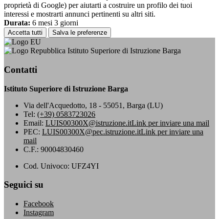
proprietà di Google) per aiutarti a costruire un profilo dei tuoi
interessi e mostrarti annunci pertinenti su altri siti.
Durata:
6 mesi 3 giorni
Accetta tutti
Salva le preferenze
Istituto Superiore di Istruzione Barga
Contatti
Istituto Superiore di Istruzione Barga
Via dell'Acquedotto, 18 - 55051, Barga (LU)
Tel:
(+39) 0583723026
Email:
LUIS00300X@istruzione.it
Link per inviare una mail
PEC:
LUIS00300X@pec.istruzione.it
Link per inviare una
mail
C.F.: 90004830460
Cod. Univoco: UFZ4YI
Seguici su
Facebook
Instagram