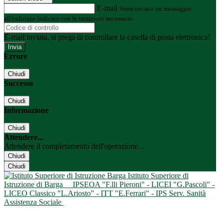
E-mail
Verrà inviato un messaggio
all'indirizzo indicato con le istruzioni necessarie.
E-mail inviata, si prega di controllare la casella di posta elettronica!
Errore
Chiudi
Successo
Chiudi
Informazione
Chiudi
Attendere...
Attendere il completamento dell'operazione...
Chiudi
Chiudi
Istituto Superiore di
Istruzione di Barga
IPSEOA "F.lli Pieroni" - LICEI "G.Pascoli" -
LICEO Classico "L.Ariosto" - ITT "E.Ferrari" - IPS Serv. Sanità
Assistenza Sociale