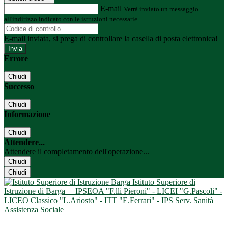
E-mail
Verrà inviato un messaggio
all'indirizzo indicato con le istruzioni necessarie.
E-mail inviata, si prega di controllare la casella di posta elettronica!
Errore
Chiudi
Successo
Chiudi
Informazione
Chiudi
Attendere...
Attendere il completamento dell'operazione...
Chiudi
Chiudi
Istituto Superiore di
Istruzione di Barga
IPSEOA "F.lli Pieroni" - LICEI "G.Pascoli" -
LICEO Classico "L.Ariosto" - ITT "E.Ferrari" - IPS Serv. Sanità
Assistenza Sociale