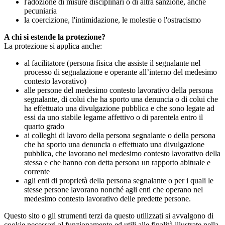
l'adozione di misure disciplinari o di altra sanzione, anche
pecuniaria
la coercizione, l'intimidazione, le molestie o l'ostracismo
A chi si estende la protezione?
La protezione si applica anche:
al facilitatore (persona fisica che assiste il segnalante nel
processo di segnalazione e operante all’interno del medesimo
contesto lavorativo)
alle persone del medesimo contesto lavorativo della persona
segnalante, di colui che ha sporto una denuncia o di colui che
ha effettuato una divulgazione pubblica e che sono legate ad
essi da uno stabile legame affettivo o di parentela entro il
quarto grado
ai colleghi di lavoro della persona segnalante o della persona
che ha sporto una denuncia o effettuato una divulgazione
pubblica, che lavorano nel medesimo contesto lavorativo della
stessa e che hanno con detta persona un rapporto abituale e
corrente
agli enti di proprietà della persona segnalante o per i quali le
stesse persone lavorano nonché agli enti che operano nel
medesimo contesto lavorativo delle predette persone.
Questo sito o gli strumenti terzi da questo utilizzati si avvalgono di
cookie necessari al funzionamento ed utili alle finalità illustrate nella