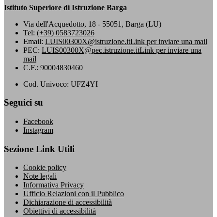
Istituto Superiore di Istruzione Barga
Via dell'Acquedotto, 18 - 55051, Barga (LU)
Tel:
(+39) 0583723026
Email:
LUIS00300X@istruzione.it
Link per inviare una mail
PEC:
LUIS00300X@pec.istruzione.it
Link per inviare una
mail
C.F.: 90004830460
Cod. Univoco: UFZ4YI
Seguici su
Facebook
Instagram
Sezione Link Utili
Cookie policy
Note legali
Informativa Privacy
Ufficio Relazioni con il Pubblico
Dichiarazione di accessibilità
Obiettivi di accessibilità