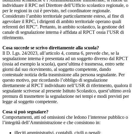
individuare il RPC nel Direttore dell’Ufficio scolastico regionale, o
per le regioni in cui è previsto, nel coordinatore regionale.
Considerato l’ambito territoriale particolarmente esteso, al fine di
agevolare il RPC, i dirigenti di ambito territoriale operano quali
referenti del RPC”. Pertanto, in ambito scolastico, la gestione del
canale di segnalazione interna è affidata al RPCT ossia l’USR di
riferimento.
Cosa succede se scrivo direttamente alla scuola?
Il D. Lgs. 24/2023, all’articolo 4, comma 6, prevede che, se la
segnalazione interna è presentata ad un soggetto diverso dal RPCT
(ossia ad esempio la scuola), quest’ultima è trasmessa, entro sette
giorni dal suo ricevimento, al soggetto competente, dando
contestuale notizia della trasmissione alla persona segnalante. Per
questo motivo, pur ricordando l’obbligo di segnalazione
direttamente al RPCT individuato nell’USR di riferimento, qualora il
segnalante scrivesse al presente Istituto Scolastico, quest’ultimo avrà
premura di trasmettere la segnalazione nei tempi e modi previsti per
legge al soggetto competente.
Cosa si può segnalare?
Comportamenti, atti od omissioni che ledono l’interesse pubblico o
l’integrità dell’Amministrazione e che consistono in:
illeciti amministrativi, contabili, civili o penali;