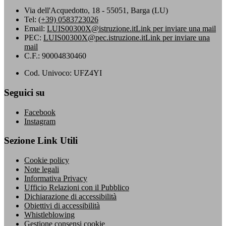
Via dell'Acquedotto, 18 - 55051, Barga (LU)
Tel:
(+39) 0583723026
Email:
LUIS00300X@istruzione.it
Link per inviare una mail
PEC:
LUIS00300X@pec.istruzione.it
Link per inviare una
mail
C.F.: 90004830460
Cod. Univoco: UFZ4YI
Seguici su
Facebook
Instagram
Sezione Link Utili
Cookie policy
Note legali
Informativa Privacy
Ufficio Relazioni con il Pubblico
Dichiarazione di accessibilità
Obiettivi di accessibilità
Whistleblowing
Gestione consensi cookie