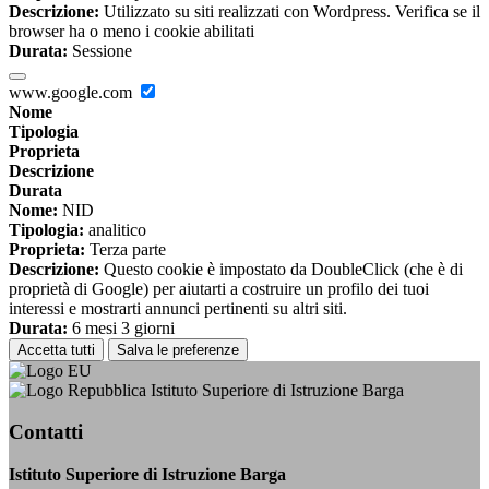
Descrizione:
Utilizzato su siti realizzati con Wordpress. Verifica se il
browser ha o meno i cookie abilitati
Durata:
Sessione
www.google.com
Nome
Tipologia
Proprieta
Descrizione
Durata
Nome:
NID
Tipologia:
analitico
Proprieta:
Terza parte
Descrizione:
Questo cookie è impostato da DoubleClick (che è di
proprietà di Google) per aiutarti a costruire un profilo dei tuoi
interessi e mostrarti annunci pertinenti su altri siti.
Durata:
6 mesi 3 giorni
Accetta tutti
Salva le preferenze
Istituto Superiore di Istruzione Barga
Contatti
Istituto Superiore di Istruzione Barga