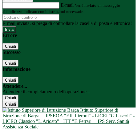
E-mail
Verrà inviato un messaggio
all'indirizzo indicato con le istruzioni necessarie.
E-mail inviata, si prega di controllare la casella di posta elettronica!
Errore
Chiudi
Successo
Chiudi
Informazione
Chiudi
Attendere...
Attendere il completamento dell'operazione...
Chiudi
Chiudi
Istituto Superiore di
Istruzione di Barga
IPSEOA "F.lli Pieroni" - LICEI "G.Pascoli" -
LICEO Classico "L.Ariosto" - ITT "E.Ferrari" - IPS Serv. Sanità
Assistenza Sociale