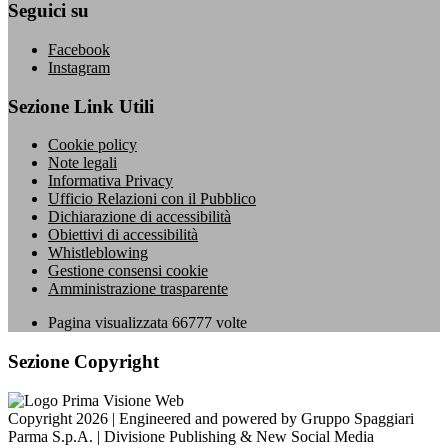
Seguici su
Facebook
Instagram
Sezione Link Utili
Cookie policy
Note legali
Informativa Privacy
Ufficio Relazioni con il Pubblico
Dichiarazione di accessibilità
Obiettivi di accessibilità
Whistleblowing
Gestione consensi cookie
Amministrazione trasparente
Pagina visualizzata
66777
volte
Sezione Copyright
Copyright 2026 | Engineered and powered by Gruppo Spaggiari
Parma S.p.A. | Divisione Publishing & New Social Media