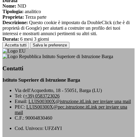
Durata
Nome:
NID
Tipologia:
analitico
Proprieta:
Terza parte
Descrizione:
Questo cookie è impostato da DoubleClick (che è di
proprietà di Google) per aiutarti a costruire un profilo dei tuoi
interessi e mostrarti annunci pertinenti su altri siti.
Durata:
6 mesi 3 giorni
Accetta tutti
Salva le preferenze
Istituto Superiore di Istruzione Barga
Contatti
Istituto Superiore di Istruzione Barga
Via dell'Acquedotto, 18 - 55051, Barga (LU)
Tel:
(+39) 0583723026
Email:
LUIS00300X@istruzione.it
Link per inviare una mail
PEC:
LUIS00300X@pec.istruzione.it
Link per inviare una
mail
C.F.: 90004830460
Cod. Univoco: UFZ4YI