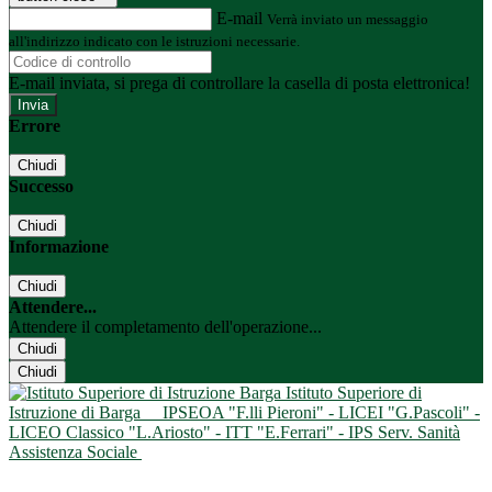
E-mail
Verrà inviato un messaggio
all'indirizzo indicato con le istruzioni necessarie.
E-mail inviata, si prega di controllare la casella di posta elettronica!
Errore
Chiudi
Successo
Chiudi
Informazione
Chiudi
Attendere...
Attendere il completamento dell'operazione...
Chiudi
Chiudi
Istituto Superiore di
Istruzione di Barga
IPSEOA "F.lli Pieroni" - LICEI "G.Pascoli" -
LICEO Classico "L.Ariosto" - ITT "E.Ferrari" - IPS Serv. Sanità
Assistenza Sociale