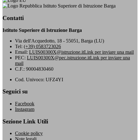
Istituto Superiore di Istruzione Barga
Contatti
Istituto Superiore di Istruzione Barga
Via dell'Acquedotto, 18 - 55051, Barga (LU)
Tel:
(+39) 0583723026
Email:
LUIS00300X@istruzione.it
Link per inviare una mail
PEC:
LUIS00300X@pec.istruzione.it
Link per inviare una
mail
C.F.: 90004830460
Cod. Univoco: UFZ4YI
Seguici su
Facebook
Instagram
Sezione Link Utili
Cookie policy
Note legali