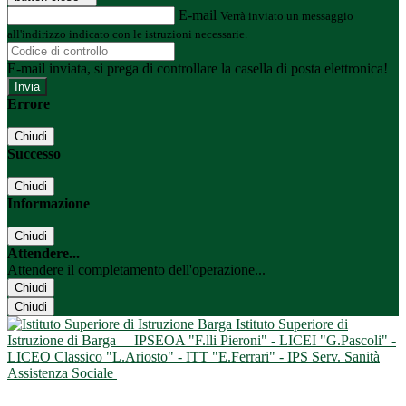
E-mail
Verrà inviato un messaggio
all'indirizzo indicato con le istruzioni necessarie.
E-mail inviata, si prega di controllare la casella di posta elettronica!
Errore
Chiudi
Successo
Chiudi
Informazione
Chiudi
Attendere...
Attendere il completamento dell'operazione...
Chiudi
Chiudi
Istituto Superiore di
Istruzione di Barga
IPSEOA "F.lli Pieroni" - LICEI "G.Pascoli" -
LICEO Classico "L.Ariosto" - ITT "E.Ferrari" - IPS Serv. Sanità
Assistenza Sociale