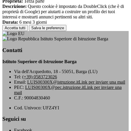
Proprieta:
Terza parte
Descrizione:
Questo cookie è impostato da DoubleClick (che è di
proprietà di Google) per aiutarti a costruire un profilo dei tuoi
interessi e mostrarti annunci pertinenti su altri siti.
Durata:
6 mesi 3 giorni
Accetta tutti
Salva le preferenze
Istituto Superiore di Istruzione Barga
Contatti
Istituto Superiore di Istruzione Barga
Via dell'Acquedotto, 18 - 55051, Barga (LU)
Tel:
(+39) 0583723026
Email:
LUIS00300X@istruzione.it
Link per inviare una mail
PEC:
LUIS00300X@pec.istruzione.it
Link per inviare una
mail
C.F.: 90004830460
Cod. Univoco: UFZ4YI
Seguici su
Facebook