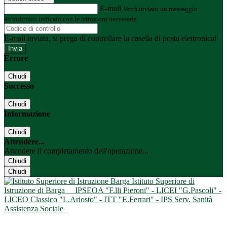
E-mail
Verrà inviato un messaggio
all'indirizzo indicato con le istruzioni necessarie.
E-mail inviata, si prega di controllare la casella di posta elettronica!
Errore
Chiudi
Successo
Chiudi
Informazione
Chiudi
Attendere...
Attendere il completamento dell'operazione...
Chiudi
Chiudi
Istituto Superiore di
Istruzione di Barga
IPSEOA "F.lli Pieroni" - LICEI "G.Pascoli" -
LICEO Classico "L.Ariosto" - ITT "E.Ferrari" - IPS Serv. Sanità
Assistenza Sociale