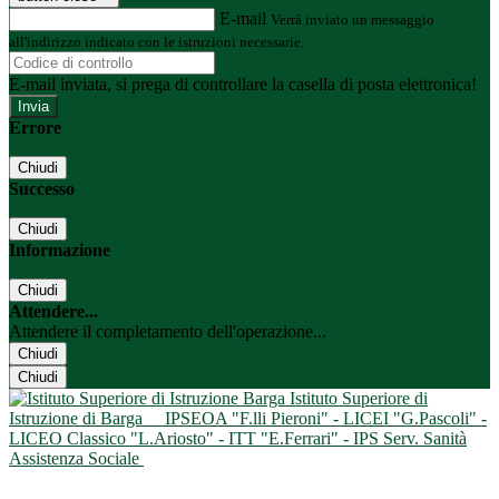
E-mail
Verrà inviato un messaggio
all'indirizzo indicato con le istruzioni necessarie.
E-mail inviata, si prega di controllare la casella di posta elettronica!
Errore
Chiudi
Successo
Chiudi
Informazione
Chiudi
Attendere...
Attendere il completamento dell'operazione...
Chiudi
Chiudi
Istituto Superiore di
Istruzione di Barga
IPSEOA "F.lli Pieroni" - LICEI "G.Pascoli" -
LICEO Classico "L.Ariosto" - ITT "E.Ferrari" - IPS Serv. Sanità
Assistenza Sociale