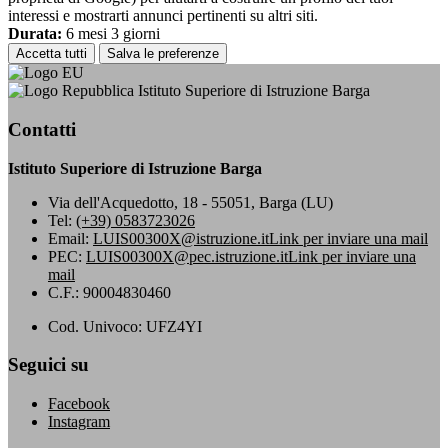
interessi e mostrarti annunci pertinenti su altri siti.
Durata:
6 mesi 3 giorni
Accetta tutti
Salva le preferenze
Istituto Superiore di Istruzione Barga
Contatti
Istituto Superiore di Istruzione Barga
Via dell'Acquedotto, 18 - 55051, Barga (LU)
Tel:
(+39) 0583723026
Email:
LUIS00300X@istruzione.it
Link per inviare una mail
PEC:
LUIS00300X@pec.istruzione.it
Link per inviare una
mail
C.F.: 90004830460
Cod. Univoco: UFZ4YI
Seguici su
Facebook
Instagram