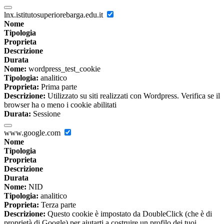
lnx.istitutosuperiorebarga.edu.it
Nome
Tipologia
Proprieta
Descrizione
Durata
Nome:
wordpress_test_cookie
Tipologia:
analitico
Proprieta:
Prima parte
Descrizione:
Utilizzato su siti realizzati con Wordpress. Verifica se il
browser ha o meno i cookie abilitati
Durata:
Sessione
www.google.com
Nome
Tipologia
Proprieta
Descrizione
Durata
Nome:
NID
Tipologia:
analitico
Proprieta:
Terza parte
Descrizione:
Questo cookie è impostato da DoubleClick (che è di
proprietà di Google) per aiutarti a costruire un profilo dei tuoi