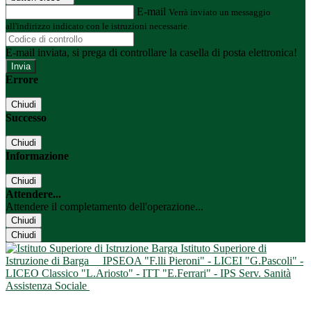
E-mail
Verrà inviato un messaggio
all'indirizzo indicato con le istruzioni necessarie.
E-mail inviata, si prega di controllare la casella di posta elettronica!
Errore
Chiudi
Successo
Chiudi
Informazione
Chiudi
Attendere...
Attendere il completamento dell'operazione...
Chiudi
Chiudi
Istituto Superiore di
Istruzione di Barga
IPSEOA "F.lli Pieroni" - LICEI "G.Pascoli" -
LICEO Classico "L.Ariosto" - ITT "E.Ferrari" - IPS Serv. Sanità
Assistenza Sociale