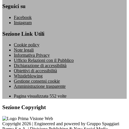
Seguici su
Facebook
Instagram
Sezione Link Utili
Cookie policy
Note legali
Informativa Privacy
Ufficio Relazioni con il Pubblico
Dichiarazione di accessibilità
Obiettivi di accessibilità
Whistleblowing
Gestione consensi cookie
Amministrazione trasparente
Pagina visualizzata
552
volte
Sezione Copyright
Copyright 2026 | Engineered and powered by Gruppo Spaggiari
Parma S.p.A. | Divisione Publishing & New Social Media