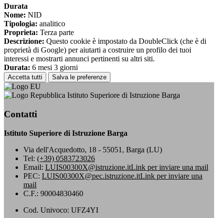
Durata
Nome:
NID
Tipologia:
analitico
Proprieta:
Terza parte
Descrizione:
Questo cookie è impostato da DoubleClick (che è di
proprietà di Google) per aiutarti a costruire un profilo dei tuoi
interessi e mostrarti annunci pertinenti su altri siti.
Durata:
6 mesi 3 giorni
Accetta tutti
Salva le preferenze
Istituto Superiore di Istruzione Barga
Contatti
Istituto Superiore di Istruzione Barga
Via dell'Acquedotto, 18 - 55051, Barga (LU)
Tel:
(+39) 0583723026
Email:
LUIS00300X@istruzione.it
Link per inviare una mail
PEC:
LUIS00300X@pec.istruzione.it
Link per inviare una
mail
C.F.: 90004830460
Cod. Univoco: UFZ4YI