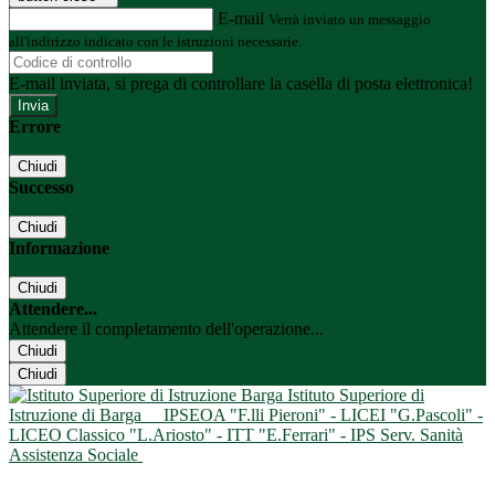
E-mail
Verrà inviato un messaggio
all'indirizzo indicato con le istruzioni necessarie.
E-mail inviata, si prega di controllare la casella di posta elettronica!
Errore
Chiudi
Successo
Chiudi
Informazione
Chiudi
Attendere...
Attendere il completamento dell'operazione...
Chiudi
Chiudi
Istituto Superiore di
Istruzione di Barga
IPSEOA "F.lli Pieroni" - LICEI "G.Pascoli" -
LICEO Classico "L.Ariosto" - ITT "E.Ferrari" - IPS Serv. Sanità
Assistenza Sociale