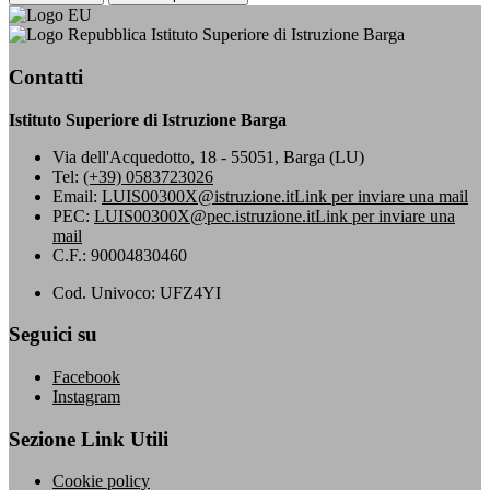
Istituto Superiore di Istruzione Barga
Contatti
Istituto Superiore di Istruzione Barga
Via dell'Acquedotto, 18 - 55051, Barga (LU)
Tel:
(+39) 0583723026
Email:
LUIS00300X@istruzione.it
Link per inviare una mail
PEC:
LUIS00300X@pec.istruzione.it
Link per inviare una
mail
C.F.: 90004830460
Cod. Univoco: UFZ4YI
Seguici su
Facebook
Instagram
Sezione Link Utili
Cookie policy