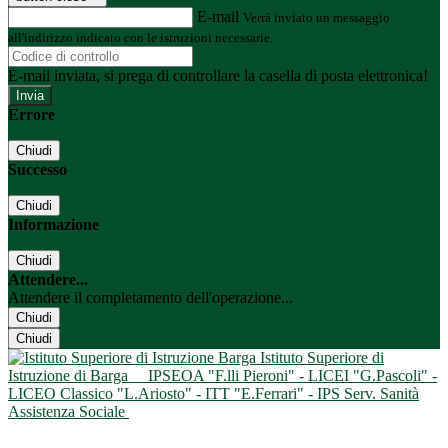
E-mail
Verrà inviato un messaggio
all'indirizzo indicato con le istruzioni necessarie.
E-mail inviata, si prega di controllare la casella di posta elettronica!
Errore
Chiudi
Successo
Chiudi
Informazione
Chiudi
Attendere...
Attendere il completamento dell'operazione...
Chiudi
Chiudi
Istituto Superiore di
Istruzione di Barga
IPSEOA "F.lli Pieroni" - LICEI "G.Pascoli" -
LICEO Classico "L.Ariosto" - ITT "E.Ferrari" - IPS Serv. Sanità
Assistenza Sociale