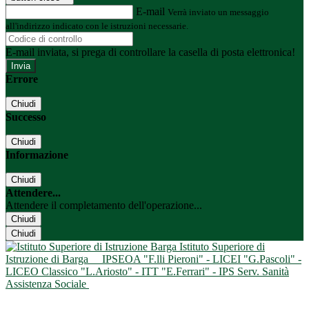
E-mail
Verrà inviato un messaggio
all'indirizzo indicato con le istruzioni necessarie.
E-mail inviata, si prega di controllare la casella di posta elettronica!
Errore
Chiudi
Successo
Chiudi
Informazione
Chiudi
Attendere...
Attendere il completamento dell'operazione...
Chiudi
Chiudi
Istituto Superiore di
Istruzione di Barga
IPSEOA "F.lli Pieroni" - LICEI "G.Pascoli" -
LICEO Classico "L.Ariosto" - ITT "E.Ferrari" - IPS Serv. Sanità
Assistenza Sociale