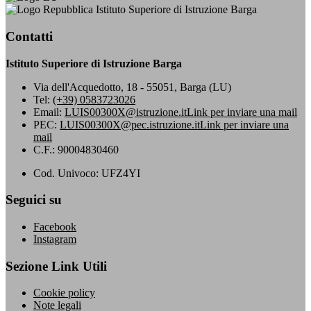
Istituto Superiore di Istruzione Barga
Contatti
Istituto Superiore di Istruzione Barga
Via dell'Acquedotto, 18 - 55051, Barga (LU)
Tel:
(+39) 0583723026
Email:
LUIS00300X@istruzione.it
Link per inviare una mail
PEC:
LUIS00300X@pec.istruzione.it
Link per inviare una
mail
C.F.: 90004830460
Cod. Univoco: UFZ4YI
Seguici su
Facebook
Instagram
Sezione Link Utili
Cookie policy
Note legali