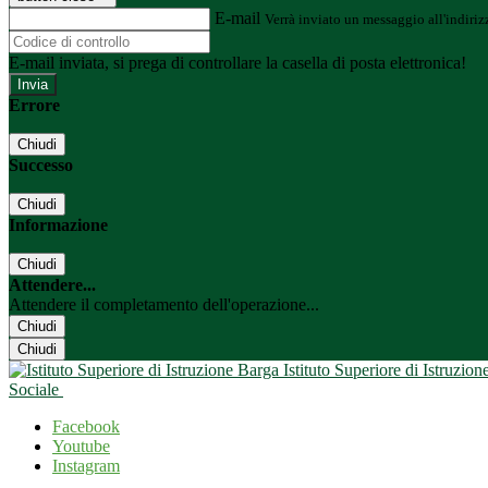
E-mail
Verrà inviato un messaggio all'indirizz
E-mail inviata, si prega di controllare la casella di posta elettronica!
Errore
Chiudi
Successo
Chiudi
Informazione
Chiudi
Attendere...
Attendere il completamento dell'operazione...
Chiudi
Chiudi
Istituto Superiore di Istruzio
Sociale
Facebook
Youtube
Instagram