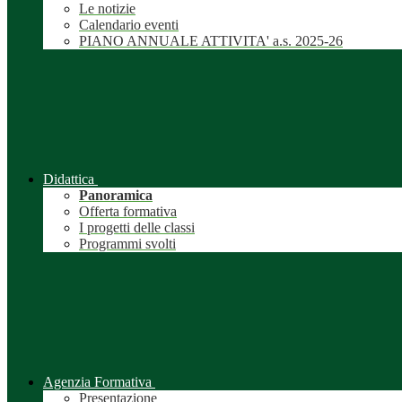
Le notizie
Calendario eventi
PIANO ANNUALE ATTIVITA' a.s. 2025-26
Didattica
Panoramica
Offerta formativa
I progetti delle classi
Programmi svolti
Agenzia Formativa
Presentazione