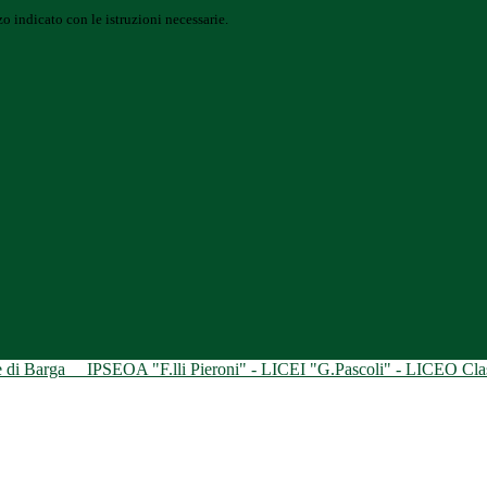
o indicato con le istruzioni necessarie.
ne di Barga
IPSEOA "F.lli Pieroni" - LICEI "G.Pascoli" - LICEO Class