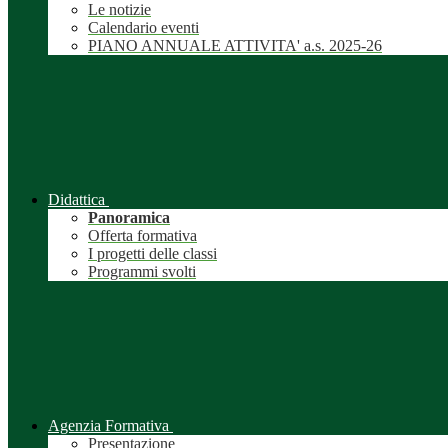
Le notizie
Calendario eventi
PIANO ANNUALE ATTIVITA' a.s. 2025-26
Didattica
Panoramica
Offerta formativa
I progetti delle classi
Programmi svolti
Agenzia Formativa
Presentazione