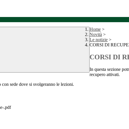
Home
>
Novità
>
Le notizie
>
CORSI DI RECUPE
CORSI DI R
In questa sezione potr
recupero attivati.
rso con sede dove si svolgeranno le lezioni.
e-.pdf