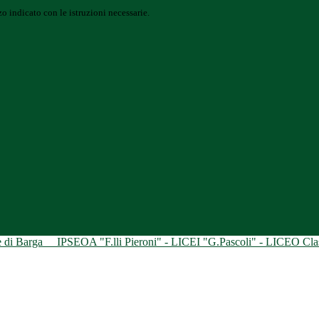
o indicato con le istruzioni necessarie.
ne di Barga
IPSEOA "F.lli Pieroni" - LICEI "G.Pascoli" - LICEO Class