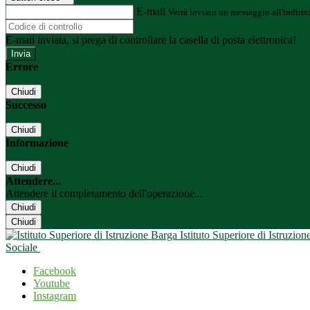
E-mail
Verrà inviato un messaggio all'indirizz
E-mail inviata, si prega di controllare la casella di posta elettronica!
Errore
Chiudi
Successo
Chiudi
Informazione
Chiudi
Attendere...
Attendere il completamento dell'operazione...
Chiudi
Chiudi
Istituto Superiore di Istruzio
Sociale
Facebook
Youtube
Instagram