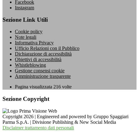
Facebook
Instagram
Sezione Link Utili
Cookie policy
Note legali
Informativa Privacy
Ufficio Relazioni con il Pubblico
Dichiarazione di accessibilità
Obiettivi di accessibilità
Whistleblowing
Gestione consensi cookie
Amministrazione trasparente
Pagina visualizzata
216
volte
Sezione Copyright
Copyright 2026 | Engineered and powered by Gruppo Spaggiari
Parma S.p.A. | Divisione Publishing & New Social Media
Disclaimer trattamento dati personali