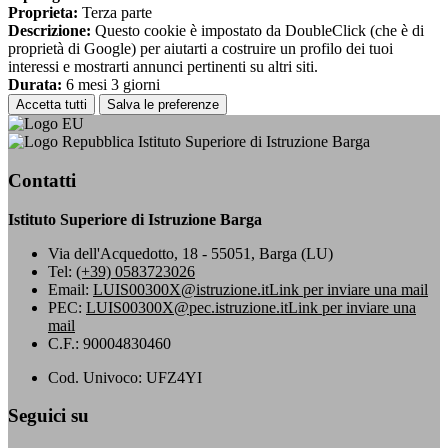
Proprieta:
Terza parte
Descrizione:
Questo cookie è impostato da DoubleClick (che è di
proprietà di Google) per aiutarti a costruire un profilo dei tuoi
interessi e mostrarti annunci pertinenti su altri siti.
Durata:
6 mesi 3 giorni
Accetta tutti
Salva le preferenze
Istituto Superiore di Istruzione Barga
Contatti
Istituto Superiore di Istruzione Barga
Via dell'Acquedotto, 18 - 55051, Barga (LU)
Tel:
(+39) 0583723026
Email:
LUIS00300X@istruzione.it
Link per inviare una mail
PEC:
LUIS00300X@pec.istruzione.it
Link per inviare una
mail
C.F.: 90004830460
Cod. Univoco: UFZ4YI
Seguici su