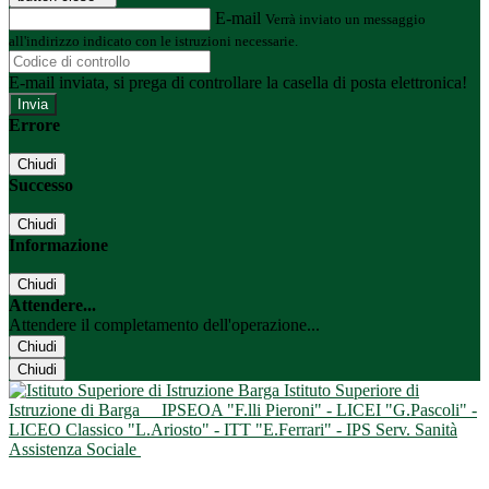
E-mail
Verrà inviato un messaggio
all'indirizzo indicato con le istruzioni necessarie.
E-mail inviata, si prega di controllare la casella di posta elettronica!
Errore
Chiudi
Successo
Chiudi
Informazione
Chiudi
Attendere...
Attendere il completamento dell'operazione...
Chiudi
Chiudi
Istituto Superiore di
Istruzione di Barga
IPSEOA "F.lli Pieroni" - LICEI "G.Pascoli" -
LICEO Classico "L.Ariosto" - ITT "E.Ferrari" - IPS Serv. Sanità
Assistenza Sociale