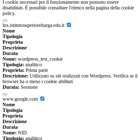
I cookie necessari per il funzionamento non possono essere
disabilitati. È possibile consultare l'elenco nella pagina della cookie
policy.
lnx.istitutosuperiorebarga.edu.it
Nome
Tipologia
Proprieta
Descrizione
Durata
Nome:
wordpress_test_cookie
Tipologia:
analitico
Proprieta:
Prima parte
Descrizione:
Utilizzato su siti realizzati con Wordpress. Verifica se il
browser ha o meno i cookie abilitati
Durata:
Sessione
www.google.com
Nome
Tipologia
Proprieta
Descrizione
Durata
Nome:
NID
Tipologia:
analitico