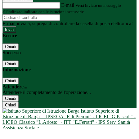
E-mail
Verrà inviato un messaggio
all'indirizzo indicato con le istruzioni necessarie.
E-mail inviata, si prega di controllare la casella di posta elettronica!
Errore
Chiudi
Successo
Chiudi
Informazione
Chiudi
Attendere...
Attendere il completamento dell'operazione...
Chiudi
Chiudi
Istituto Superiore di
Istruzione di Barga
IPSEOA "F.lli Pieroni" - LICEI "G.Pascoli" -
LICEO Classico "L.Ariosto" - ITT "E.Ferrari" - IPS Serv. Sanità
Assistenza Sociale