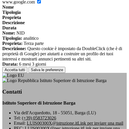
www.google.com
Nome
Tipologia
Proprieta
Descrizione
Durata
Nome:
NID
Tipologia:
analitico
Proprieta:
Terza parte
Descrizione:
Questo cookie è impostato da DoubleClick (che è di
proprietà di Google) per aiutarti a costruire un profilo dei tuoi
interessi e mostrarti annunci pertinenti su altri siti.
Durata:
6 mesi 3 giorni
Accetta tutti
Salva le preferenze
Istituto Superiore di Istruzione Barga
Contatti
Istituto Superiore di Istruzione Barga
Via dell'Acquedotto, 18 - 55051, Barga (LU)
Tel:
(+39) 0583723026
Email:
LUIS00300X@istruzione.it
Link per inviare una mail
PEC:
LUIS00300X@pec.istruzione.it
Link per inviare una