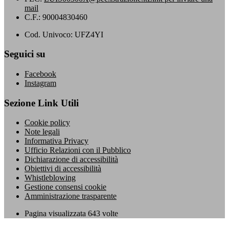
mail
C.F.: 90004830460
Cod. Univoco: UFZ4YI
Seguici su
Facebook
Instagram
Sezione Link Utili
Cookie policy
Note legali
Informativa Privacy
Ufficio Relazioni con il Pubblico
Dichiarazione di accessibilità
Obiettivi di accessibilità
Whistleblowing
Gestione consensi cookie
Amministrazione trasparente
Pagina visualizzata
643
volte