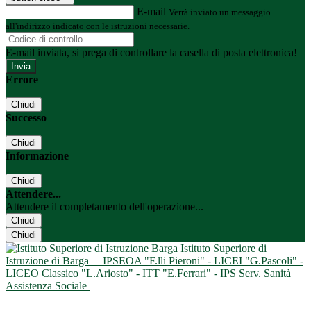
E-mail
Verrà inviato un messaggio
all'indirizzo indicato con le istruzioni necessarie.
E-mail inviata, si prega di controllare la casella di posta elettronica!
Errore
Chiudi
Successo
Chiudi
Informazione
Chiudi
Attendere...
Attendere il completamento dell'operazione...
Chiudi
Chiudi
Istituto Superiore di
Istruzione di Barga
IPSEOA "F.lli Pieroni" - LICEI "G.Pascoli" -
LICEO Classico "L.Ariosto" - ITT "E.Ferrari" - IPS Serv. Sanità
Assistenza Sociale