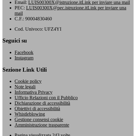
Email:
LUIS00300X@istruzione.it
Link per inviare una mail
PEC:
LUIS00300X@pec.istruzione.it
Link per inviare una
mail
C.F.: 90004830460
Cod. Univoco: UFZ4YI
Seguici su
Facebook
Instagram
Sezione Link Utili
Cookie policy
Note legali
Informativa Privacy
Ufficio Relazioni con il Pubblico
Dichiarazione di accessibilità
Obiettivi di accessibilità
Whistleblowing
Gestione consensi cookie
Amministrazione trasparente
Pagina visualizzata
243
volte