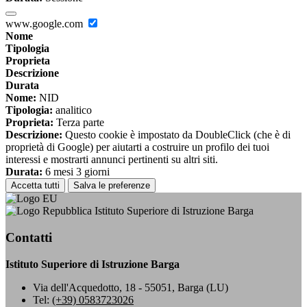
www.google.com
Nome
Tipologia
Proprieta
Descrizione
Durata
Nome:
NID
Tipologia:
analitico
Proprieta:
Terza parte
Descrizione:
Questo cookie è impostato da DoubleClick (che è di
proprietà di Google) per aiutarti a costruire un profilo dei tuoi
interessi e mostrarti annunci pertinenti su altri siti.
Durata:
6 mesi 3 giorni
Accetta tutti
Salva le preferenze
Istituto Superiore di Istruzione Barga
Contatti
Istituto Superiore di Istruzione Barga
Via dell'Acquedotto, 18 - 55051, Barga (LU)
Tel:
(+39) 0583723026