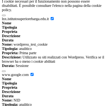
I cookie necessari per il funzionamento non possono essere
disabilitati. È possibile consultare l'elenco nella pagina della cookie
policy.
lnx.istitutosuperiorebarga.edu.it
Nome
Tipologia
Proprieta
Descrizione
Durata
Nome:
wordpress_test_cookie
Tipologia:
analitico
Proprieta:
Prima parte
Descrizione:
Utilizzato su siti realizzati con Wordpress. Verifica se il
browser ha o meno i cookie abilitati
Durata:
Sessione
www.google.com
Nome
Tipologia
Proprieta
Descrizione
Durata
Nome:
NID
Tipologia:
analitico