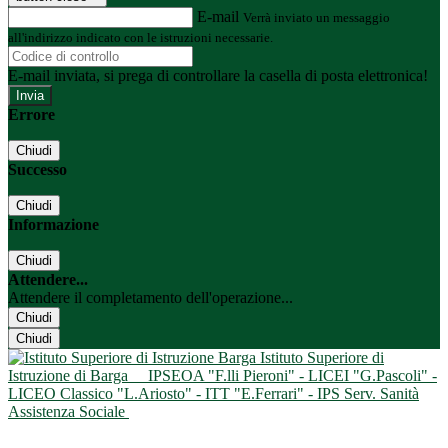
E-mail
Verrà inviato un messaggio
all'indirizzo indicato con le istruzioni necessarie.
E-mail inviata, si prega di controllare la casella di posta elettronica!
Errore
Chiudi
Successo
Chiudi
Informazione
Chiudi
Attendere...
Attendere il completamento dell'operazione...
Chiudi
Chiudi
Istituto Superiore di
Istruzione di Barga
IPSEOA "F.lli Pieroni" - LICEI "G.Pascoli" -
LICEO Classico "L.Ariosto" - ITT "E.Ferrari" - IPS Serv. Sanità
Assistenza Sociale