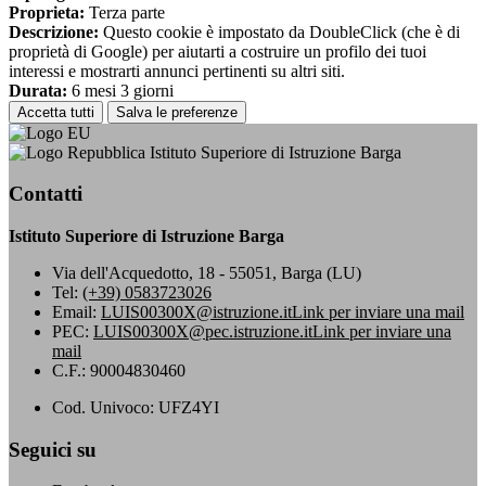
Proprieta:
Terza parte
Descrizione:
Questo cookie è impostato da DoubleClick (che è di
proprietà di Google) per aiutarti a costruire un profilo dei tuoi
interessi e mostrarti annunci pertinenti su altri siti.
Durata:
6 mesi 3 giorni
Accetta tutti
Salva le preferenze
Istituto Superiore di Istruzione Barga
Contatti
Istituto Superiore di Istruzione Barga
Via dell'Acquedotto, 18 - 55051, Barga (LU)
Tel:
(+39) 0583723026
Email:
LUIS00300X@istruzione.it
Link per inviare una mail
PEC:
LUIS00300X@pec.istruzione.it
Link per inviare una
mail
C.F.: 90004830460
Cod. Univoco: UFZ4YI
Seguici su