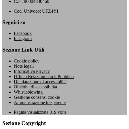
C.F.: 90004830460
Cod. Univoco: UFZ4YI
Seguici su
Facebook
Instagram
Sezione Link Utili
Cookie policy
Note legali
Informativa Privacy
Ufficio Relazioni con il Pubblico
Dichiarazione di accessibilità
Obiettivi di accessibilità
Whistleblowing
Gestione consensi cookie
Amministrazione trasparente
Pagina visualizzata
819
volte
Sezione Copyright