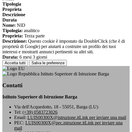
Tipologia
Proprieta
Descrizione
Durata
Nome:
NID
Tipologia:
analitico
Proprieta:
Terza parte
Descrizione:
Questo cookie è impostato da DoubleClick (che è di
proprietà di Google) per aiutarti a costruire un profilo dei tuoi
interessi e mostrarti annunci pertinenti su altri siti.
Durata:
6 mesi 3 giorni
Accetta tutti
Salva le preferenze
Istituto Superiore di Istruzione Barga
Contatti
Istituto Superiore di Istruzione Barga
Via dell'Acquedotto, 18 - 55051, Barga (LU)
Tel:
(+39) 0583723026
Email:
LUIS00300X@istruzione.it
Link per inviare una mail
PEC:
LUIS00300X@pec.istruzione.it
Link per inviare una
mail