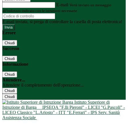
E-mail
Verrà inviato un messaggio
all'indirizzo indicato con le istruzioni necessarie.
E-mail inviata, si prega di controllare la casella di posta elettronica!
Errore
Chiudi
Successo
Chiudi
Informazione
Chiudi
Attendere...
Attendere il completamento dell'operazione...
Chiudi
Chiudi
Istituto Superiore di
Istruzione di Barga
IPSEOA "F.lli Pieroni" - LICEI "G.Pascoli" -
LICEO Classico "L.Ariosto" - ITT "E.Ferrari" - IPS Serv. Sanità
Assistenza Sociale