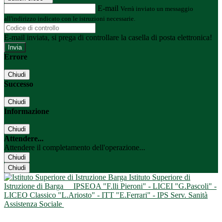
E-mail
Verrà inviato un messaggio
all'indirizzo indicato con le istruzioni necessarie.
E-mail inviata, si prega di controllare la casella di posta elettronica!
Errore
Chiudi
Successo
Chiudi
Informazione
Chiudi
Attendere...
Attendere il completamento dell'operazione...
Chiudi
Chiudi
Istituto Superiore di
Istruzione di Barga
IPSEOA "F.lli Pieroni" - LICEI "G.Pascoli" -
LICEO Classico "L.Ariosto" - ITT "E.Ferrari" - IPS Serv. Sanità
Assistenza Sociale