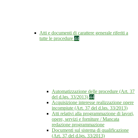
Atti e documenti di carattere generale riferiti a
tutte le procedure
44
Automatizzazione delle procedure (Art. 37
del d.lgs. 33/2013)
44
Acquisizione interesse realizzazione opere
incompiute (Art. 37 del d.lgs. 33/2013)
Atti relativi alla programmazione di lavori,
opere, servizi e forniture / Mancata
redazione programmazione
Documenti sul sistema di qualificazione
(Art. 37 del d.lgs. 33/2013)