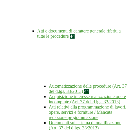
Atti e documenti di carattere generale riferiti a
tutte le procedure
44
Automatizzazione delle procedure (Art. 37
del d.lgs. 33/2013)
44
Acquisizione interesse realizzazione opere
incompiute (Art. 37 del d.lgs. 33/2013)
Atti relativi alla programmazione di lavori,
opere, servizi e forniture / Mancata
redazione programmazione
Documenti sul sistema di qualificazione
(Art. 37 del d.lgs. 33/2013)