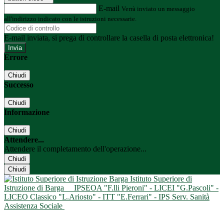
E-mail
Verrà inviato un messaggio
all'indirizzo indicato con le istruzioni necessarie.
E-mail inviata, si prega di controllare la casella di posta elettronica!
Errore
Chiudi
Successo
Chiudi
Informazione
Chiudi
Attendere...
Attendere il completamento dell'operazione...
Chiudi
Chiudi
Istituto Superiore di
Istruzione di Barga
IPSEOA "F.lli Pieroni" - LICEI "G.Pascoli" -
LICEO Classico "L.Ariosto" - ITT "E.Ferrari" - IPS Serv. Sanità
Assistenza Sociale