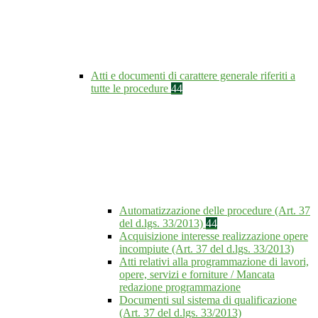
Atti e documenti di carattere generale riferiti a
tutte le procedure
44
Automatizzazione delle procedure (Art. 37
del d.lgs. 33/2013)
44
Acquisizione interesse realizzazione opere
incompiute (Art. 37 del d.lgs. 33/2013)
Atti relativi alla programmazione di lavori,
opere, servizi e forniture / Mancata
redazione programmazione
Documenti sul sistema di qualificazione
(Art. 37 del d.lgs. 33/2013)