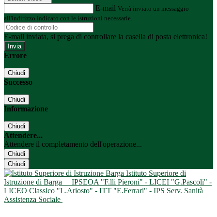
E-mail
Verrà inviato un messaggio
all'indirizzo indicato con le istruzioni necessarie.
E-mail inviata, si prega di controllare la casella di posta elettronica!
Errore
Chiudi
Successo
Chiudi
Informazione
Chiudi
Attendere...
Attendere il completamento dell'operazione...
Chiudi
Chiudi
Istituto Superiore di
Istruzione di Barga
IPSEOA "F.lli Pieroni" - LICEI "G.Pascoli" -
LICEO Classico "L.Ariosto" - ITT "E.Ferrari" - IPS Serv. Sanità
Assistenza Sociale