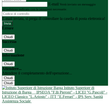
E-mail
Verrà inviato un messaggio
all'indirizzo indicato con le istruzioni necessarie.
E-mail inviata, si prega di controllare la casella di posta elettronica!
Errore
Chiudi
Successo
Chiudi
Informazione
Chiudi
Attendere...
Attendere il completamento dell'operazione...
Chiudi
Chiudi
Istituto Superiore di
Istruzione di Barga
IPSEOA "F.lli Pieroni" - LICEI "G.Pascoli" -
LICEO Classico "L.Ariosto" - ITT "E.Ferrari" - IPS Serv. Sanità
Assistenza Sociale