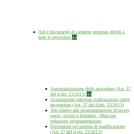
Atti e documenti di carattere generale riferiti a
tutte le procedure
44
Automatizzazione delle procedure (Art. 37
del d.lgs. 33/2013)
44
Acquisizione interesse realizzazione opere
incompiute (Art. 37 del d.lgs. 33/2013)
Atti relativi alla programmazione di lavori,
opere, servizi e forniture / Mancata
redazione programmazione
Documenti sul sistema di qualificazione
(Art. 37 del d.lgs. 33/2013)