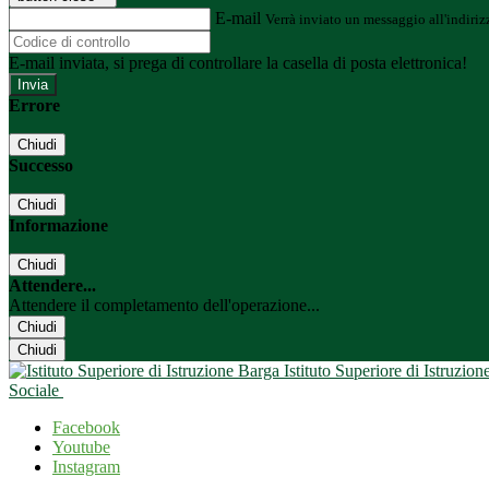
E-mail
Verrà inviato un messaggio all'indirizz
E-mail inviata, si prega di controllare la casella di posta elettronica!
Errore
Chiudi
Successo
Chiudi
Informazione
Chiudi
Attendere...
Attendere il completamento dell'operazione...
Chiudi
Chiudi
Istituto Superiore di Istruzio
Sociale
Facebook
Youtube
Instagram