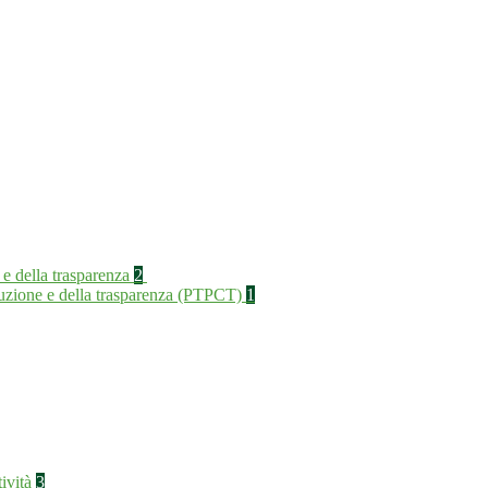
 e della trasparenza
2
rruzione e della trasparenza (PTPCT)
1
tività
3