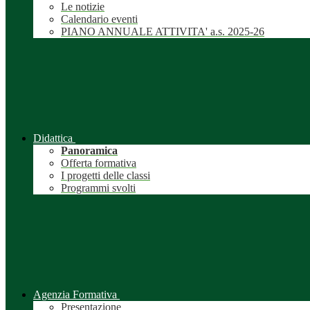
Le notizie
Calendario eventi
PIANO ANNUALE ATTIVITA' a.s. 2025-26
Didattica
Panoramica
Offerta formativa
I progetti delle classi
Programmi svolti
Agenzia Formativa
Presentazione