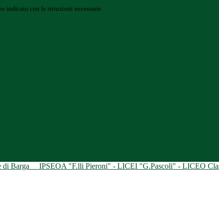
o indicato con le istruzioni necessarie.
ne di Barga
IPSEOA "F.lli Pieroni" - LICEI "G.Pascoli" - LICEO Class