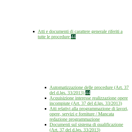
Atti e documenti di carattere generale riferiti a
tutte le procedure
44
Automatizzazione delle procedure (Art. 37
del d.lgs. 33/2013)
44
Acquisizione interesse realizzazione opere
incompiute (Art. 37 del d.lgs. 33/2013)
Atti relativi alla programmazione di lavori,
opere, servizi e forniture / Mancata
redazione programmazione
Documenti sul sistema di qualificazione
(Art. 37 del d.lgs. 33/2013)