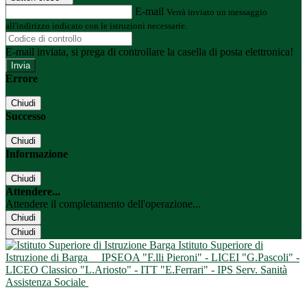
E-mail
Verrà inviato un messaggio
all'indirizzo indicato con le istruzioni necessarie.
E-mail inviata, si prega di controllare la casella di posta elettronica!
Errore
Chiudi
Successo
Chiudi
Informazione
Chiudi
Attendere...
Attendere il completamento dell'operazione...
Chiudi
Chiudi
Istituto Superiore di
Istruzione di Barga
IPSEOA "F.lli Pieroni" - LICEI "G.Pascoli" -
LICEO Classico "L.Ariosto" - ITT "E.Ferrari" - IPS Serv. Sanità
Assistenza Sociale