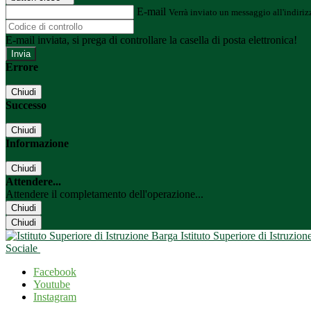
E-mail
Verrà inviato un messaggio all'indirizz
E-mail inviata, si prega di controllare la casella di posta elettronica!
Errore
Chiudi
Successo
Chiudi
Informazione
Chiudi
Attendere...
Attendere il completamento dell'operazione...
Chiudi
Chiudi
Istituto Superiore di Istruzio
Sociale
Facebook
Youtube
Instagram