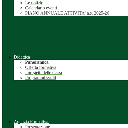
Le notizie
Calendario eventi
PIANO ANNUALE ATTIVITA' a.s. 2025-26
Didattica
Panoramica
Offerta formativa
I progetti delle classi
Programmi svolti
Agenzia Formativa
Presentazione