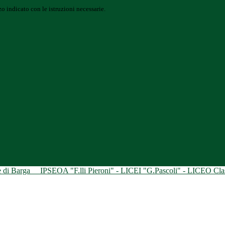
o indicato con le istruzioni necessarie.
ne di Barga
IPSEOA "F.lli Pieroni" - LICEI "G.Pascoli" - LICEO Class