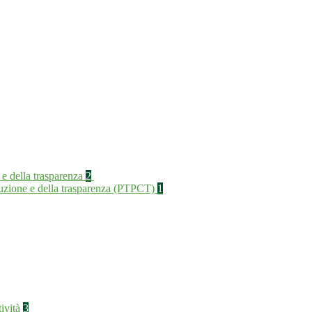
 e della trasparenza
2
rruzione e della trasparenza (PTPCT)
1
tività
3