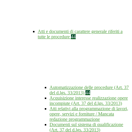
Atti e documenti di carattere generale riferiti a
tutte le procedure
44
Automatizzazione delle procedure (Art. 37
del d.lgs. 33/2013)
44
Acquisizione interesse realizzazione opere
incompiute (Art. 37 del d.lgs. 33/2013)
Atti relativi alla programmazione di lavori,
opere, servizi e forniture / Mancata
redazione programmazione
Documenti sul sistema di qualificazione
(Art. 37 del d.lgs. 33/2013)