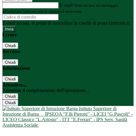
E-mail
Verrà inviato un messaggio
all'indirizzo indicato con le istruzioni necessarie.
E-mail inviata, si prega di controllare la casella di posta elettronica!
Errore
Chiudi
Successo
Chiudi
Informazione
Chiudi
Attendere...
Attendere il completamento dell'operazione...
Chiudi
Chiudi
Istituto Superiore di
Istruzione di Barga
IPSEOA "F.lli Pieroni" - LICEI "G.Pascoli" -
LICEO Classico "L.Ariosto" - ITT "E.Ferrari" - IPS Serv. Sanità
Assistenza Sociale