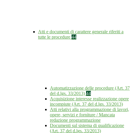
Atti e documenti di carattere generale riferiti a
tutte le procedure
44
Automatizzazione delle procedure (Art. 37
del d.lgs. 33/2013)
44
Acquisizione interesse realizzazione opere
incompiute (Art. 37 del d.lgs. 33/2013)
Atti relativi alla programmazione di lavori,
opere, servizi e forniture / Mancata
redazione programmazione
Documenti sul sistema di qualificazione
(Art. 37 del d.lgs. 33/2013)