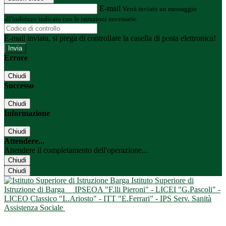
E-mail
Verrà inviato un messaggio
all'indirizzo indicato con le istruzioni necessarie.
E-mail inviata, si prega di controllare la casella di posta elettronica!
Errore
Chiudi
Successo
Chiudi
Informazione
Chiudi
Attendere...
Attendere il completamento dell'operazione...
Chiudi
Chiudi
Istituto Superiore di
Istruzione di Barga
IPSEOA "F.lli Pieroni" - LICEI "G.Pascoli" -
LICEO Classico "L.Ariosto" - ITT "E.Ferrari" - IPS Serv. Sanità
Assistenza Sociale