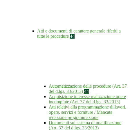
Atti e documenti di carattere generale riferiti a
tutte le procedure
44
Automatizzazione delle procedure (Art. 37
del d.lgs. 33/2013)
44
Acquisizione interesse realizzazione opere
incompiute (Art. 37 del d.lgs. 33/2013)
Atti relativi alla programmazione di lavori,
opere, servizi e forniture / Mancata
redazione programmazione
Documenti sul sistema di qualificazione
(Art. 37 del d.lgs. 33/2013)