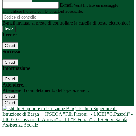
E-mail
Verrà inviato un messaggio
all'indirizzo indicato con le istruzioni necessarie.
E-mail inviata, si prega di controllare la casella di posta elettronica!
Errore
Chiudi
Successo
Chiudi
Informazione
Chiudi
Attendere...
Attendere il completamento dell'operazione...
Chiudi
Chiudi
Istituto Superiore di
Istruzione di Barga
IPSEOA "F.lli Pieroni" - LICEI "G.Pascoli" -
LICEO Classico "L.Ariosto" - ITT "E.Ferrari" - IPS Serv. Sanità
Assistenza Sociale