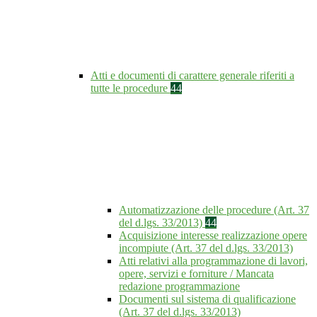
Atti e documenti di carattere generale riferiti a
tutte le procedure
44
Automatizzazione delle procedure (Art. 37
del d.lgs. 33/2013)
44
Acquisizione interesse realizzazione opere
incompiute (Art. 37 del d.lgs. 33/2013)
Atti relativi alla programmazione di lavori,
opere, servizi e forniture / Mancata
redazione programmazione
Documenti sul sistema di qualificazione
(Art. 37 del d.lgs. 33/2013)