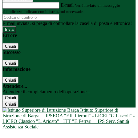
E-mail
Verrà inviato un messaggio
all'indirizzo indicato con le istruzioni necessarie.
E-mail inviata, si prega di controllare la casella di posta elettronica!
Errore
Chiudi
Successo
Chiudi
Informazione
Chiudi
Attendere...
Attendere il completamento dell'operazione...
Chiudi
Chiudi
Istituto Superiore di
Istruzione di Barga
IPSEOA "F.lli Pieroni" - LICEI "G.Pascoli" -
LICEO Classico "L.Ariosto" - ITT "E.Ferrari" - IPS Serv. Sanità
Assistenza Sociale