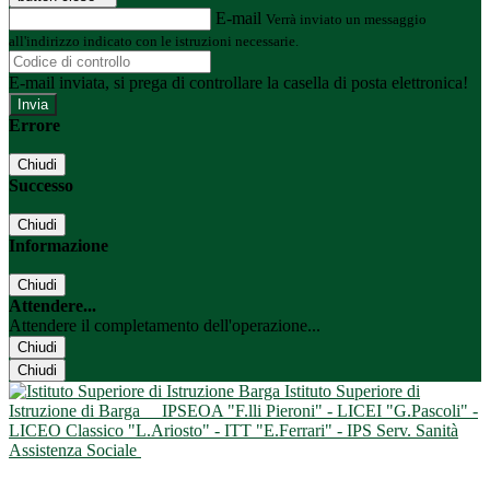
E-mail
Verrà inviato un messaggio
all'indirizzo indicato con le istruzioni necessarie.
E-mail inviata, si prega di controllare la casella di posta elettronica!
Errore
Chiudi
Successo
Chiudi
Informazione
Chiudi
Attendere...
Attendere il completamento dell'operazione...
Chiudi
Chiudi
Istituto Superiore di
Istruzione di Barga
IPSEOA "F.lli Pieroni" - LICEI "G.Pascoli" -
LICEO Classico "L.Ariosto" - ITT "E.Ferrari" - IPS Serv. Sanità
Assistenza Sociale