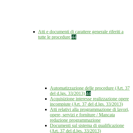
Atti e documenti di carattere generale riferiti a
tutte le procedure
44
Automatizzazione delle procedure (Art. 37
del d.lgs. 33/2013)
44
Acquisizione interesse realizzazione opere
incompiute (Art. 37 del d.lgs. 33/2013)
Atti relativi alla programmazione di lavori,
opere, servizi e forniture / Mancata
redazione programmazione
Documenti sul sistema di qualificazione
(Art. 37 del d.lgs. 33/2013)