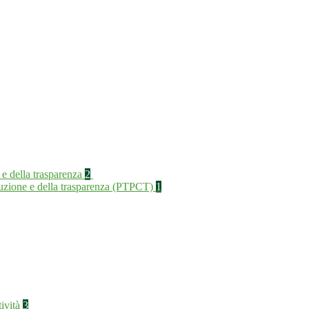
 e della trasparenza
2
rruzione e della trasparenza (PTPCT)
1
tività
3