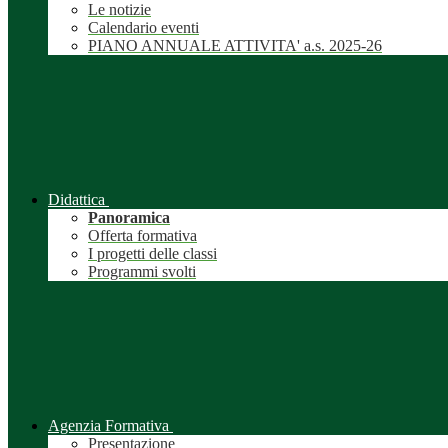
Le notizie
Calendario eventi
PIANO ANNUALE ATTIVITA' a.s. 2025-26
Didattica
Panoramica
Offerta formativa
I progetti delle classi
Programmi svolti
Agenzia Formativa
Presentazione