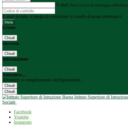
E-mail
Verrà inviato un messaggio all'indirizz
E-mail inviata, si prega di controllare la casella di posta elettronica!
Errore
Chiudi
Successo
Chiudi
Informazione
Chiudi
Attendere...
Attendere il completamento dell'operazione...
Chiudi
Chiudi
Istituto Superiore di Istruzio
Sociale
Facebook
Youtube
Instagram