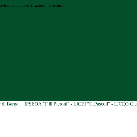
o indicato con le istruzioni necessarie.
ne di Barga
IPSEOA "F.lli Pieroni" - LICEI "G.Pascoli" - LICEO Class