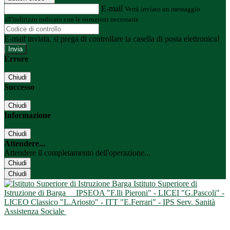
E-mail
Verrà inviato un messaggio
all'indirizzo indicato con le istruzioni necessarie.
E-mail inviata, si prega di controllare la casella di posta elettronica!
Errore
Chiudi
Successo
Chiudi
Informazione
Chiudi
Attendere...
Attendere il completamento dell'operazione...
Chiudi
Chiudi
Istituto Superiore di
Istruzione di Barga
IPSEOA "F.lli Pieroni" - LICEI "G.Pascoli" -
LICEO Classico "L.Ariosto" - ITT "E.Ferrari" - IPS Serv. Sanità
Assistenza Sociale