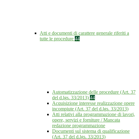
Atti e documenti di carattere generale riferiti a
tutte le procedure
44
Automatizzazione delle procedure (Art. 37
del d.lgs. 33/2013)
44
Acquisizione interesse realizzazione opere
incompiute (Art. 37 del d.lgs. 33/2013)
Atti relativi alla programmazione di lavori,
opere, servizi e forniture / Mancata
redazione programmazione
Documenti sul sistema di qualificazione
(Art. 37 del d.lgs. 33/2013)