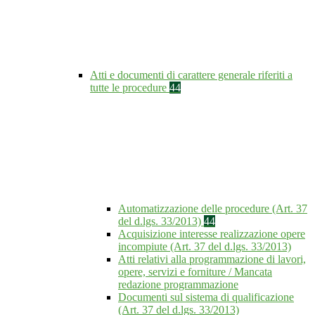
Atti e documenti di carattere generale riferiti a
tutte le procedure
44
Automatizzazione delle procedure (Art. 37
del d.lgs. 33/2013)
44
Acquisizione interesse realizzazione opere
incompiute (Art. 37 del d.lgs. 33/2013)
Atti relativi alla programmazione di lavori,
opere, servizi e forniture / Mancata
redazione programmazione
Documenti sul sistema di qualificazione
(Art. 37 del d.lgs. 33/2013)