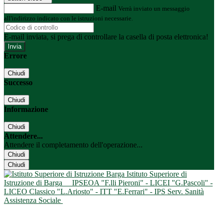
E-mail
Verrà inviato un messaggio
all'indirizzo indicato con le istruzioni necessarie.
E-mail inviata, si prega di controllare la casella di posta elettronica!
Errore
Chiudi
Successo
Chiudi
Informazione
Chiudi
Attendere...
Attendere il completamento dell'operazione...
Chiudi
Chiudi
Istituto Superiore di
Istruzione di Barga
IPSEOA "F.lli Pieroni" - LICEI "G.Pascoli" -
LICEO Classico "L.Ariosto" - ITT "E.Ferrari" - IPS Serv. Sanità
Assistenza Sociale