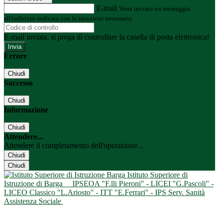
E-mail
Verrà inviato un messaggio
all'indirizzo indicato con le istruzioni necessarie.
E-mail inviata, si prega di controllare la casella di posta elettronica!
Errore
Chiudi
Successo
Chiudi
Informazione
Chiudi
Attendere...
Attendere il completamento dell'operazione...
Chiudi
Chiudi
Istituto Superiore di
Istruzione di Barga
IPSEOA "F.lli Pieroni" - LICEI "G.Pascoli" -
LICEO Classico "L.Ariosto" - ITT "E.Ferrari" - IPS Serv. Sanità
Assistenza Sociale