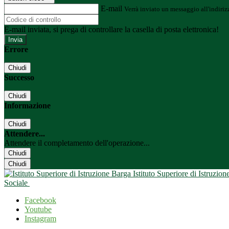
E-mail
Verrà inviato un messaggio all'indirizz
E-mail inviata, si prega di controllare la casella di posta elettronica!
Errore
Chiudi
Successo
Chiudi
Informazione
Chiudi
Attendere...
Attendere il completamento dell'operazione...
Chiudi
Chiudi
Istituto Superiore di Istruzio
Sociale
Facebook
Youtube
Instagram