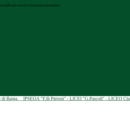
o indicato con le istruzioni necessarie.
ne di Barga
IPSEOA "F.lli Pieroni" - LICEI "G.Pascoli" - LICEO Class