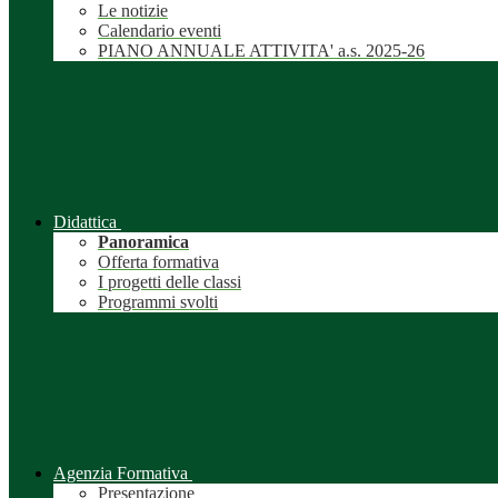
Le notizie
Calendario eventi
PIANO ANNUALE ATTIVITA' a.s. 2025-26
Didattica
Panoramica
Offerta formativa
I progetti delle classi
Programmi svolti
Agenzia Formativa
Presentazione