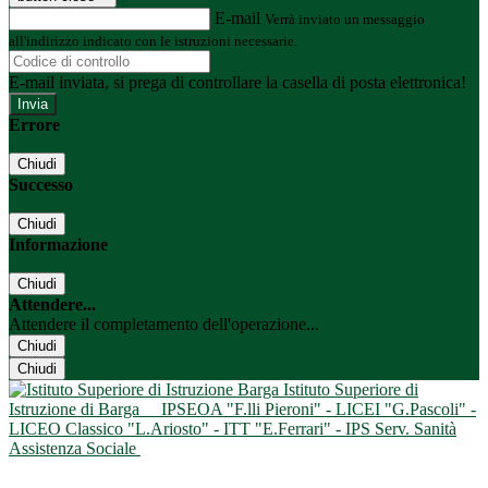
E-mail
Verrà inviato un messaggio
all'indirizzo indicato con le istruzioni necessarie.
E-mail inviata, si prega di controllare la casella di posta elettronica!
Errore
Chiudi
Successo
Chiudi
Informazione
Chiudi
Attendere...
Attendere il completamento dell'operazione...
Chiudi
Chiudi
Istituto Superiore di
Istruzione di Barga
IPSEOA "F.lli Pieroni" - LICEI "G.Pascoli" -
LICEO Classico "L.Ariosto" - ITT "E.Ferrari" - IPS Serv. Sanità
Assistenza Sociale