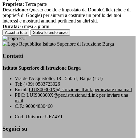
Proprieta:
Terza parte
Descrizione:
Questo cookie è impostato da DoubleClick (che è di
proprietà di Google) per aiutarti a costruire un profilo dei tuoi
interessi e mostrarti annunci pertinenti su altri siti.
Durata:
6 mesi 3 giorni
Accetta tutti
Salva le preferenze
Istituto Superiore di Istruzione Barga
Contatti
Istituto Superiore di Istruzione Barga
Via dell'Acquedotto, 18 - 55051, Barga (LU)
Tel:
(+39) 0583723026
Email:
LUIS00300X@istruzione.it
Link per inviare una mail
PEC:
LUIS00300X@pec.istruzione.it
Link per inviare una
mail
C.F.: 90004830460
Cod. Univoco: UFZ4YI
Seguici su