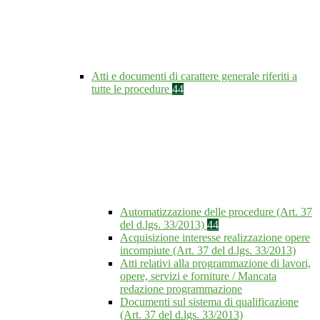
Atti e documenti di carattere generale riferiti a
tutte le procedure
44
Automatizzazione delle procedure (Art. 37
del d.lgs. 33/2013)
44
Acquisizione interesse realizzazione opere
incompiute (Art. 37 del d.lgs. 33/2013)
Atti relativi alla programmazione di lavori,
opere, servizi e forniture / Mancata
redazione programmazione
Documenti sul sistema di qualificazione
(Art. 37 del d.lgs. 33/2013)