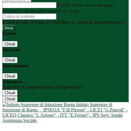
E-mail
Verrà inviato un messaggio
all'indirizzo indicato con le istruzioni necessarie.
E-mail inviata, si prega di controllare la casella di posta elettronica!
Errore
Chiudi
Successo
Chiudi
Informazione
Chiudi
Attendere...
Attendere il completamento dell'operazione...
Chiudi
Chiudi
Istituto Superiore di
Istruzione di Barga
IPSEOA "F.lli Pieroni" - LICEI "G.Pascoli" -
LICEO Classico "L.Ariosto" - ITT "E.Ferrari" - IPS Serv. Sanità
Assistenza Sociale