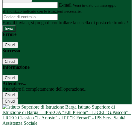
E-mail
Verrà inviato un messaggio
all'indirizzo indicato con le istruzioni necessarie.
E-mail inviata, si prega di controllare la casella di posta elettronica!
Errore
Chiudi
Successo
Chiudi
Informazione
Chiudi
Attendere...
Attendere il completamento dell'operazione...
Chiudi
Chiudi
Istituto Superiore di
Istruzione di Barga
IPSEOA "F.lli Pieroni" - LICEI "G.Pascoli" -
LICEO Classico "L.Ariosto" - ITT "E.Ferrari" - IPS Serv. Sanità
Assistenza Sociale