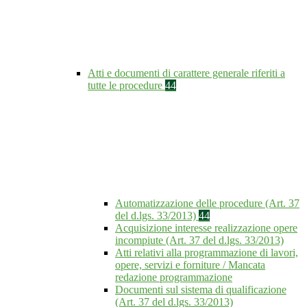
Atti e documenti di carattere generale riferiti a
tutte le procedure
44
Automatizzazione delle procedure (Art. 37
del d.lgs. 33/2013)
44
Acquisizione interesse realizzazione opere
incompiute (Art. 37 del d.lgs. 33/2013)
Atti relativi alla programmazione di lavori,
opere, servizi e forniture / Mancata
redazione programmazione
Documenti sul sistema di qualificazione
(Art. 37 del d.lgs. 33/2013)