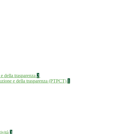
 e della trasparenza
2
rruzione e della trasparenza (PTPCT)
1
tività
3