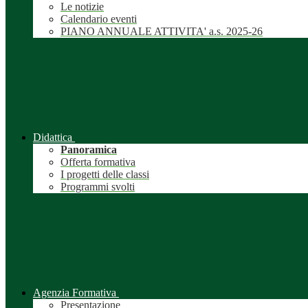
Le notizie
Calendario eventi
PIANO ANNUALE ATTIVITA' a.s. 2025-26
Didattica
Panoramica
Offerta formativa
I progetti delle classi
Programmi svolti
Agenzia Formativa
Presentazione