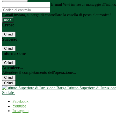
E-mail
Verrà inviato un messaggio all'indirizz
E-mail inviata, si prega di controllare la casella di posta elettronica!
Errore
Chiudi
Successo
Chiudi
Informazione
Chiudi
Attendere...
Attendere il completamento dell'operazione...
Chiudi
Chiudi
Istituto Superiore di Istruzio
Sociale
Facebook
Youtube
Instagram