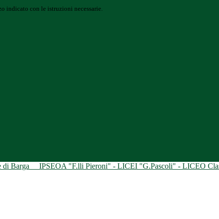
o indicato con le istruzioni necessarie.
ne di Barga
IPSEOA "F.lli Pieroni" - LICEI "G.Pascoli" - LICEO Class