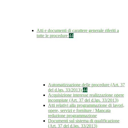
Atti e documenti di carattere generale riferiti a
tutte le procedure
44
Automatizzazione delle procedure (Art. 37
del d.lgs. 33/2013)
44
Acquisizione interesse realizzazione opere
incompiute (Art. 37 del d.lgs. 33/2013)
Atti relativi alla programmazione di lavori,
opere, servizi e forniture / Mancata
redazione programmazione
Documenti sul sistema di qualificazione
(Art. 37 del d.lgs. 33/2013)