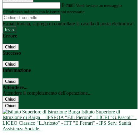
E-mail
Verrà inviato un messaggio
all'indirizzo indicato con le istruzioni necessarie.
E-mail inviata, si prega di controllare la casella di posta elettronica!
Errore
Chiudi
Successo
Chiudi
Informazione
Chiudi
Attendere...
Attendere il completamento dell'operazione...
Chiudi
Chiudi
Istituto Superiore di
Istruzione di Barga
IPSEOA "F.lli Pieroni" - LICEI "G.Pascoli" -
LICEO Classico "L.Ariosto" - ITT "E.Ferrari" - IPS Serv. Sanità
Assistenza Sociale