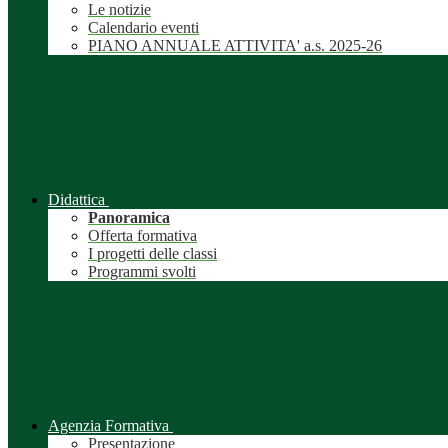
Le notizie
Calendario eventi
PIANO ANNUALE ATTIVITA' a.s. 2025-26
Didattica
Panoramica
Offerta formativa
I progetti delle classi
Programmi svolti
Agenzia Formativa
Presentazione