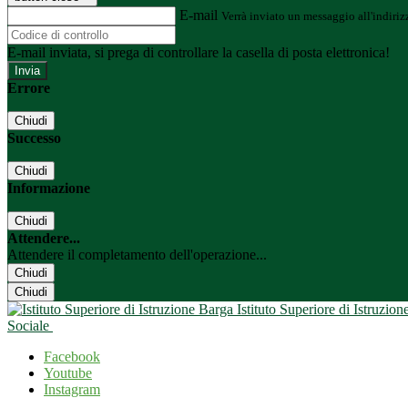
E-mail
Verrà inviato un messaggio all'indirizz
E-mail inviata, si prega di controllare la casella di posta elettronica!
Errore
Chiudi
Successo
Chiudi
Informazione
Chiudi
Attendere...
Attendere il completamento dell'operazione...
Chiudi
Chiudi
Istituto Superiore di Istruzio
Sociale
Facebook
Youtube
Instagram