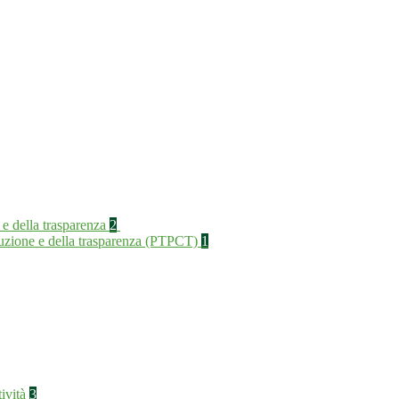
 e della trasparenza
2
rruzione e della trasparenza (PTPCT)
1
tività
3