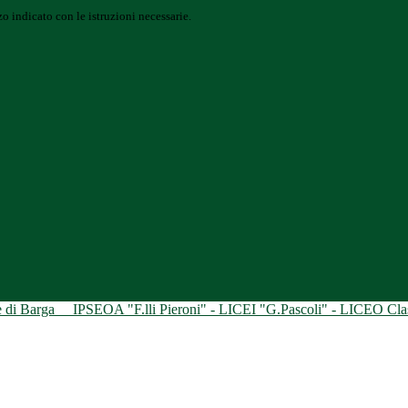
o indicato con le istruzioni necessarie.
ne di Barga
IPSEOA "F.lli Pieroni" - LICEI "G.Pascoli" - LICEO Class