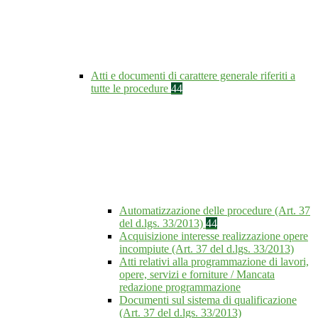
Atti e documenti di carattere generale riferiti a
tutte le procedure
44
Automatizzazione delle procedure (Art. 37
del d.lgs. 33/2013)
44
Acquisizione interesse realizzazione opere
incompiute (Art. 37 del d.lgs. 33/2013)
Atti relativi alla programmazione di lavori,
opere, servizi e forniture / Mancata
redazione programmazione
Documenti sul sistema di qualificazione
(Art. 37 del d.lgs. 33/2013)