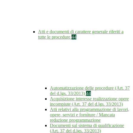
Atti e documenti di carattere generale riferiti a
tutte le procedure
44
Automatizzazione delle procedure (Art. 37
del d.lgs. 33/2013)
44
Acquisizione interesse realizzazione opere
incompiute (Art. 37 del d.lgs. 33/2013)
Atti relativi alla programmazione di lavori,
opere, servizi e forniture / Mancata
redazione programmazione
Documenti sul sistema di qualificazione
(Art. 37 del d.lgs. 33/2013)