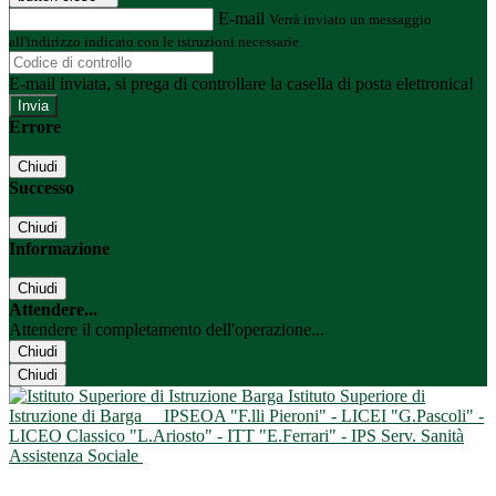
E-mail
Verrà inviato un messaggio
all'indirizzo indicato con le istruzioni necessarie.
E-mail inviata, si prega di controllare la casella di posta elettronica!
Errore
Chiudi
Successo
Chiudi
Informazione
Chiudi
Attendere...
Attendere il completamento dell'operazione...
Chiudi
Chiudi
Istituto Superiore di
Istruzione di Barga
IPSEOA "F.lli Pieroni" - LICEI "G.Pascoli" -
LICEO Classico "L.Ariosto" - ITT "E.Ferrari" - IPS Serv. Sanità
Assistenza Sociale